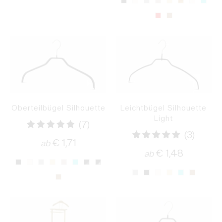
Oberteilbügel Silhouette
Leichtbügel Silhouette
Light
7
(7)
3
(3)
Bewertungen
€ 1,71
ab
Bewer
€ 1,48
insgesamt
ab
insge