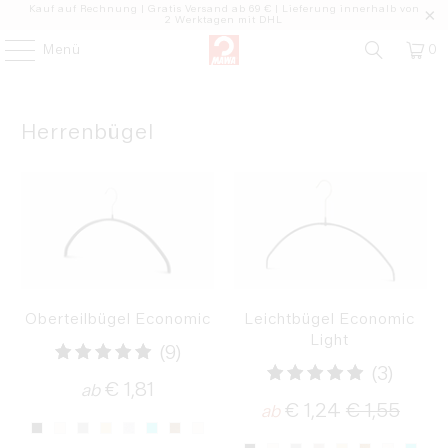
Kauf auf Rechnung | Gratis Versand ab 69 € | Lieferung innerhalb von
2 Werktagen mit DHL
Menü
0
Herrenbügel
Oberteilbügel Economic
Leichtbügel Economic
Light
9
(9)
3
(3)
Bewertungen
€ 1,81
ab
Bewer
€ 1,24
€ 1,55
insgesamt
ab
insge