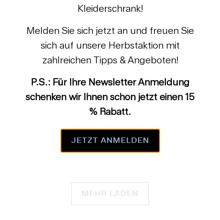
Kleiderschrank!
Melden Sie sich jetzt an und freuen Sie
sich auf unsere Herbstaktion mit
zahlreichen Tipps & Angeboten!
P.S.: Für Ihre Newsletter Anmeldung
Rutschhemmender
Gürtelbügel GH
schenken wir Ihnen schon jetzt einen 15
Hosenbügel KH C
€ 3,85
% Rabatt.
10
(10)
Bewertungen
€ 2,47
ab
insgesamt
JETZT ANMELDEN
MEHR LADEN